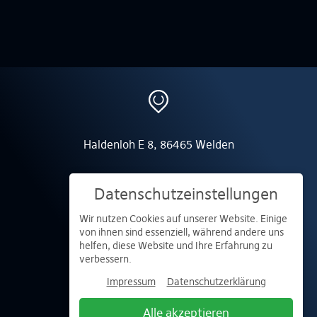
Haldenloh E 8, 86465 Welden
Datenschutzeinstellungen
Wir nutzen Cookies auf unserer Website. Einige
info@schuller-ing.com
von ihnen sind essenziell, während andere uns
helfen, diese Website und Ihre Erfahrung zu
verbessern.
Impressum
Datenschutzerklärung
0821 50868650
Alle akzeptieren