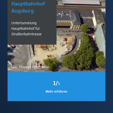
Hauptbahnhof
Augsburg
Untertunnelung
Hauptbahnhof für
Straßenbahntrasse
swa, Thomas Hosemann
1/
5
Mehr erfahren