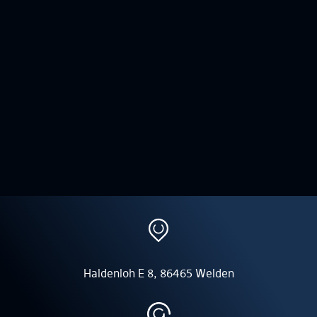
Haldenloh E 8, 86465 Welden
5/
5